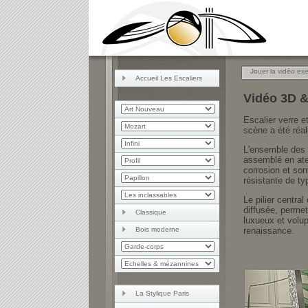
Jouer la vidéo exe
Accueil Les Escaliers
Vidéo 3D &
Escalier verre e
scène a été réal
L'ensemble des 
assemblé en atel
corrosion et son
résistante de ty
Le pilier central
diffusée, permet
Classique
luxueux et volup
Bois moderne
renaissance.
La Stylique Paris