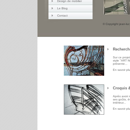
Design de mobilier
Le Blog
Contact
© Copyright jean-luc
Recherch
Sur ce projet
style "ART 
présente...
En savoir pl
Croquis 
Après avoir r
ses goûts, é
intérieur...
En savoir pl