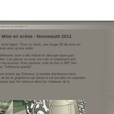
mple de cet escalier >>
 Mise en scène - Nouveauté 2012
t acier laqué - Pour ce client, une image 3D de mise en
isée ainsi qu'une vidéo.
éléments acier a été réalisé en découpe laser puis
ier. Ces pièces en acier ont subi un traitement anti-
t recouvertes d'une peinture cuite au four à 300° très
pe "Anthracite granité"..
 est éclairé par l'interieur, la lumière d'ambiance ainsi
 de lire le graphisme qui donne à cet escalier ce caractère
tueux que l'on retrouve dans les chateaux de la