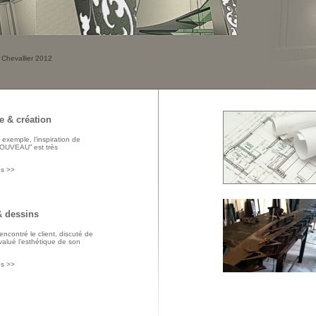
 Chevallier 2012
e & création
 exemple, l’inspiration de
NOUVEAU” est très
us >>
& dessins
encontré le client, discuté de
valué l’esthétique de son
us >>