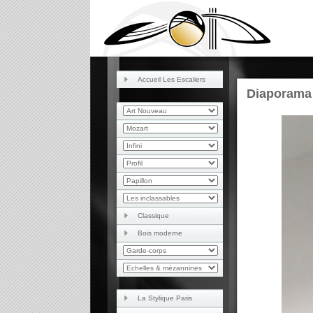
Accueil Les Escaliers
Diaporam
Classique
Bois moderne
La Stylique Paris