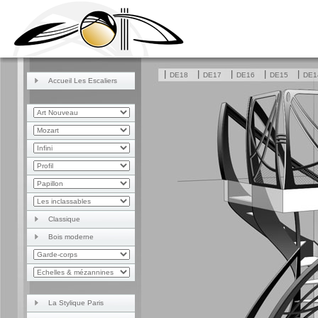
DE18
DE17
DE16
DE15
DE1
Accueil Les Escaliers
Classique
Bois moderne
La Stylique Paris