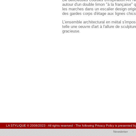
autour d'un double limon "à la française"
q
les marches dans un escalier design origin
des gardes corps d'étage aux lignes chics
L'ensemble architectural en métal s'impo
telle une oeuvre d'art à l'allure de sculptur
gracieuse.
LA STYLIQUE © 2008/2023 - All rights reserved - The following Privacy Policy is present
Newsletter
-